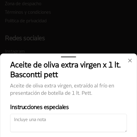
Zona de despacho
Términos y condiciones
Política de privacidad
Redes sociales
Instagram
Facebook
Aceite de oliva extra virgen x 1 lt.
Bascontti pett
Mi cuenta
Aceite de oliva extra virgen, extraído al frío en
presentación de botella de 1 lt. Pett.
Pedir
Iniciar sesión
Política de Cookies
Instrucciones especiales
Haga clic en Aceptar para permitir que Justo use
cookies a fin de personalizar este sitio, publicar anuncios
y medir su eficiencia en otras apps y sitios web,
incluidas las redes sociales. Personalice sus preferencias