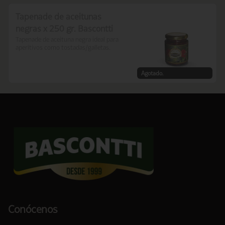
Tapenade de aceitunas
negras x 250 gr. Bascontti
Tapenade de aceituna negra ideal para 
aperitivos como tostadas/galletas.
Agotado.
Conócenos