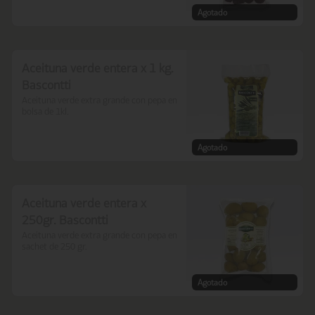
Agotado
Aceituna verde entera x 1 kg.
Bascontti
Aceituna verde extra grande con pepa en 
bolsa de 1kl.
Agotado
Aceituna verde entera x
250gr. Bascontti
Aceituna verde extra grande con pepa en 
sachet de 250 gr.
Agotado