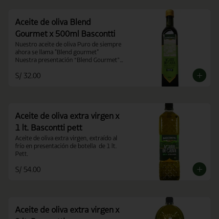
Aceite de oliva Blend
Gourmet x 500ml Bascontti
Nuestro aceite de oliva Puro de siempre 
ahora se llama "Blend gourmet"

Nuestra presentación “Blend Gourmet” 
conserva la calidad, sabor y pureza del 
S/ 32.00
aceite que conocías como Aceite de 
Oliva Puro.
Aceite de oliva extra virgen x
1 lt. Bascontti pett
Aceite de oliva extra virgen, extraído al 
frío en presentación de botella  de 1 lt. 
Pett.
S/ 54.00
Aceite de oliva extra virgen x