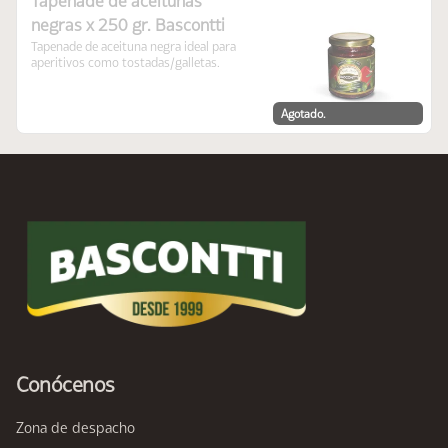
Tapenade de aceitunas
negras x 250 gr. Bascontti
Tapenade de aceituna negra ideal para 
aperitivos como tostadas/galletas.
Agotado.
Conócenos
Zona de despacho