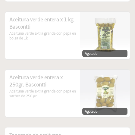
Aceituna verde entera x 1 kg.
Bascontti
Aceituna verde extra grande con pepa en 
bolsa de 1kl.
Agotado
Aceituna verde entera x
250gr. Bascontti
Aceituna verde extra grande con pepa en 
sachet de 250 gr.
Agotado