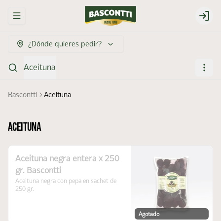
Abrir menu de navegación
Login
¿Dónde quieres pedir?
Aceituna
Bascontti
Aceituna
Aceituna
Aceituna negra entera x 250
gr. Bascontti
Aceituna negra con pepa en sachet de 
250 gr.
Agotado